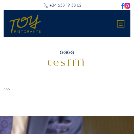
‎+34 658 19 58 62
GGGG
tesffff
sss