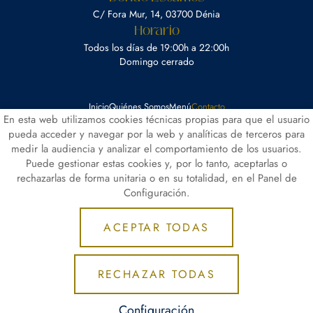
C/ Fora Mur, 14, 03700 Dénia
Horario
Todos los días de 19:00h a 22:00h
Domingo cerrado
Inicio
Quiénes Somos
Menú
Contacto
En esta web utilizamos cookies técnicas propias para que el usuario
pueda acceder y navegar por la web y analíticas de terceros para
//
//
Aviso Legal
Política de Privacidad de Datos
Política de Cookies
medir la audiencia y analizar el comportamiento de los usuarios.
//
Configuración de Cookies
Puede gestionar estas cookies y, por lo tanto, aceptarlas o
rechazarlas de forma unitaria o en su totalidad, en el Panel de
Configuración.
ACEPTAR TODAS
RECHAZAR TODAS
Configuración