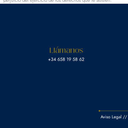
perjuicio del ejercicio de los derechos que le asisten.
Llámanos
‎+34 658 19 58 62
Aviso Legal
//