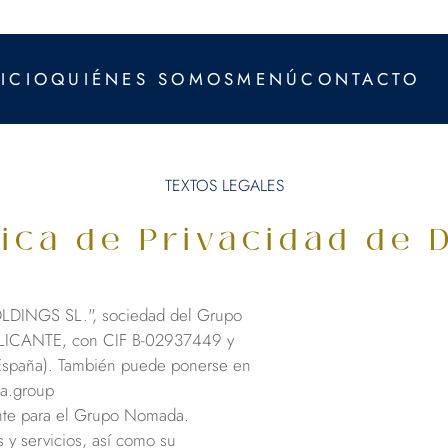
NICIO
QUIÉNES SOMOS
MENÚ
CONTACTO
TEXTOS LEGALES
tica de Privacidad de 
LDINGS SL.", sociedad del Grupo
e ALICANTE, con CIF B-02937449 y
 España). También puede ponerse en
da.group
ante para el Grupo Nomada.
 y servicios, así como su