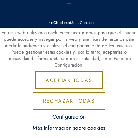
----
Inizio
Chi siamo
Menu
Contatto
En esta web utilizamos cookies técnicas propias para que el usuario
//
//
Aviso Legal
Política de Privacidad de Datos
Política de Cookies
pueda acceder y navegar por la web y analíticas de terceros para
//
Configuración de Cookies
medir la audiencia y analizar el comportamiento de los usuarios.
Puede gestionar estas cookies y, por lo tanto, aceptarlas o
rechazarlas de forma unitaria o en su totalidad, en el Panel de
Configuración.
ACEPTAR TODAS
RECHAZAR TODAS
Configuración
toyristorante.com
© 2025
Más Información sobre cookies