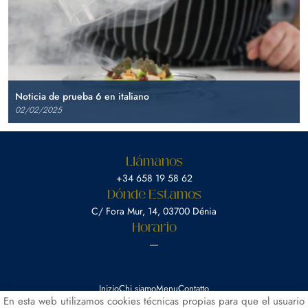
Noticia de prueba 6 en italiano
02/02/2025
Llámanos
‎+34 658 19 58 62
Dónde Estamos
C/ Fora Mur, 14, 03700 Dénia
Horario
----
Inizio
Chi siamo
Menu
Contatto
En esta web utilizamos cookies técnicas propias para que el usuario